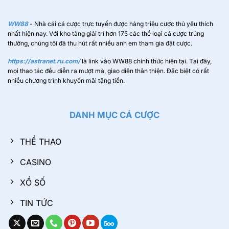
WW88
- Nhà cái cá cược trực tuyến được hàng triệu cược thủ yêu thích
nhất hiện nay. Với kho tàng giải trí hơn 175 các thể loại cá cược trúng
thưởng, chúng tôi đã thu hút rất nhiều anh em tham gia đặt cược.
https://astranet.ru.com/
là link vào WW88 chính thức hiện tại. Tại đây,
mọi thao tác đều diễn ra mượt mà, giao diện thân thiện. Đặc biệt có rất
nhiều chương trình khuyến mãi tặng tiền.
DANH MỤC CÁ CƯỢC
THỂ THAO
CASINO
XỔ SỐ
TIN TỨC