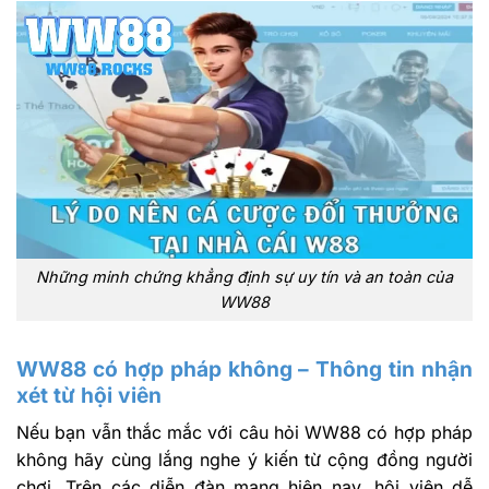
Những minh chứng khẳng định sự uy tín và an toàn của
WW88
WW88 có hợp pháp không – Thông tin nhận
xét từ hội viên
Nếu bạn vẫn thắc mắc với câu hỏi WW88 có hợp pháp
không hãy cùng lắng nghe ý kiến từ cộng đồng người
chơi. Trên các diễn đàn mạng hiện nay, hội viên dễ