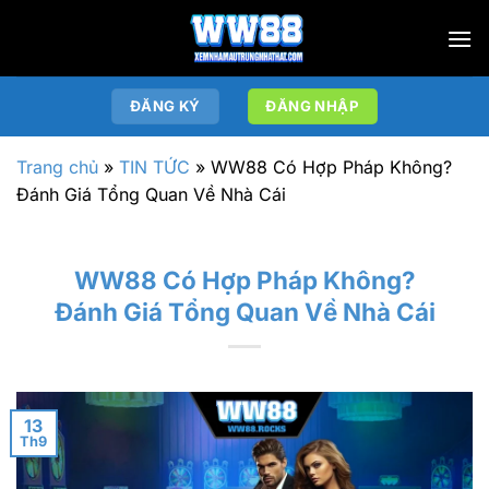
Chuyển
đến
nội
dung
ĐĂNG KÝ
ĐĂNG NHẬP
Trang chủ
»
TIN TỨC
»
WW88 Có Hợp Pháp Không?
Đánh Giá Tổng Quan Về Nhà Cái
WW88 Có Hợp Pháp Không?
Đánh Giá Tổng Quan Về Nhà Cái
13
Th9