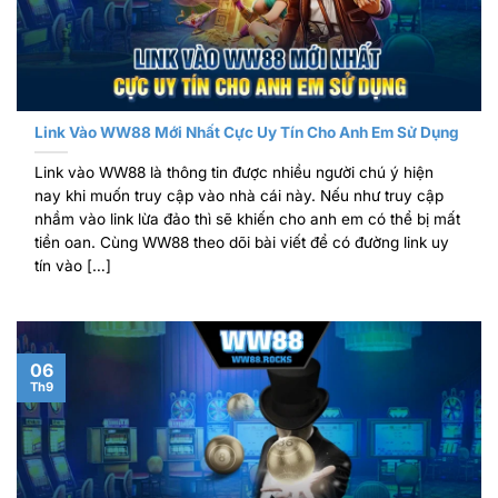
Link Vào WW88 Mới Nhất Cực Uy Tín Cho Anh Em Sử Dụng
Link vào WW88 là thông tin được nhiều người chú ý hiện
nay khi muốn truy cập vào nhà cái này. Nếu như truy cập
nhầm vào link lừa đảo thì sẽ khiến cho anh em có thể bị mất
tiền oan. Cùng WW88 theo dõi bài viết để có đường link uy
tín vào […]
06
Th9