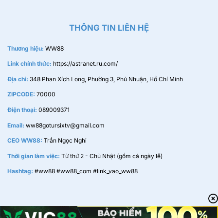
THÔNG TIN LIÊN HỆ
Thương hiệu:
WW88
Link chính thức:
https://astranet.ru.com/
Địa chỉ:
348 Phan Xích Long, Phường 3, Phú Nhuận, Hồ Chí Minh
ZIPCODE:
70000
Điện thoại:
089009371
Email:
ww88gotursixtv@gmail.com
CEO WW88:
Trần Ngọc Nghi
Thời gian làm việc:
Từ thứ 2 - Chủ Nhật (gồm cả ngày lễ)
Hashtag:
#ww88 #ww88_com #link_vao_ww88