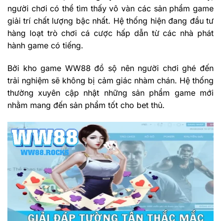
người chơi có thể tìm thấy vô vàn các sản phẩm game
giải trí chất lượng bậc nhất. Hệ thống hiện đang đầu tư
hàng loạt trò chơi cá cược hấp dẫn từ các nhà phát
hành game có tiếng.
Bởi kho game WW88 đồ sộ nên người chơi ghé đến
trải nghiệm sẽ không bị cảm giác nhàm chán. Hệ thống
thường xuyên cập nhật những sản phẩm game mới
nhằm mang đến sản phẩm tốt cho bet thủ.