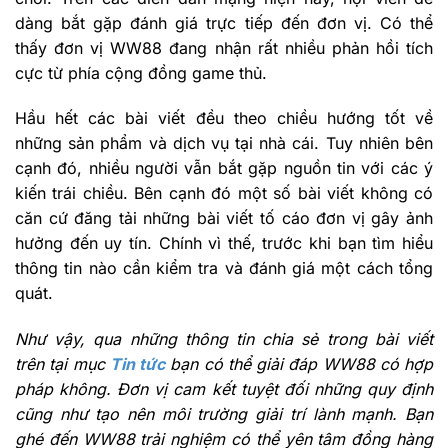
dàng bắt gặp đánh giá trực tiếp đến đơn vị. Có thể
thấy đơn vị WW88 đang nhận rất nhiều phản hồi tích
cực từ phía cộng đồng game thủ.
Hầu hết các bài viết đều theo chiều hướng tốt về
những sản phẩm và dịch vụ tại nhà cái. Tuy nhiên bên
cạnh đó, nhiều người vẫn bắt gặp nguồn tin với các ý
kiến trái chiều. Bên cạnh đó một số bài viết không có
căn cứ đăng tải những bài viết tố cáo đơn vị gây ảnh
hưởng đến uy tín. Chính vì thế, trước khi bạn tìm hiểu
thông tin nào cần kiểm tra và đánh giá một cách tổng
quát.
Như vậy, qua những thông tin chia sẻ trong bài viết
trên tại mục
Tin tức
bạn có thể giải đáp WW88 có hợp
pháp không. Đơn vị cam kết tuyệt đối những quy định
cũng như tạo nên môi trường giải trí lành mạnh. Bạn
ghé đến WW88 trải nghiệm có thể yên tâm đồng hàng