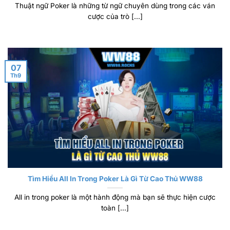
Thuật ngữ Poker là những từ ngữ chuyên dùng trong các ván
cược của trò [...]
07
Th9
Tìm Hiểu All In Trong Poker Là Gì Từ Cao Thủ WW88
All in trong poker là một hành động mà bạn sẽ thực hiện cược
toàn [...]