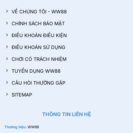
VỀ CHÚNG TÔI - WW88
CHÍNH SÁCH BẢO MẬT
ĐIỀU KHOẢN ĐIỀU KIỆN
ĐIỀU KHOẢN SỬ DỤNG
CHƠI CÓ TRÁCH NHIỆM
TUYỂN DỤNG WW88
CÂU HỎI THƯỜNG GẶP
SITEMAP
THÔNG TIN LIÊN HỆ
Thương hiệu:
WW88