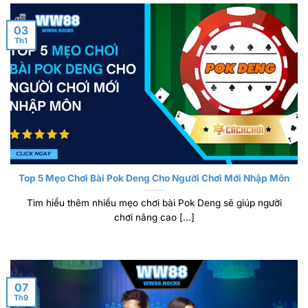
03
Th1
Nơi đây cung cấp đa dạng các trò chơi với đủ các thể loại
Những lý do nên tham gia cá cược tại casino
WW88
Cùng xem những lý do khiến cho sân chơi WW88 ngày
Top 5 Mẹo Chơi Bài Pok Deng Cho Người Chơi Mới Nhập Môn
càng thu hút người tham gia nhé.
Tìm hiểu thêm nhiều mẹo chơi bài Pok Deng sẽ giúp người
Đa dạng thể loại
chơi nâng cao [...]
Nơi đây cung cấp đầy đủ các trò chơi với đủ các thể
loại trên sòng bạc casino hiện nay cho anh em. Casino
WW88 được đầu tư mạnh mẽ khi kết hợp cùng với các
07
đơn vị cung cấp dịch vụ game chất lượng. Từ đó giúp
Th9
cho người tham gia có được những phút giây quý báu