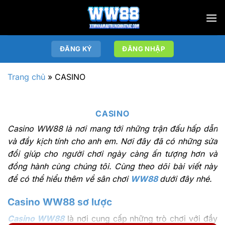
Chuyển
đến
nội
dung
ĐĂNG KÝ
ĐĂNG NHẬP
Trang chủ
»
CASINO
CASINO
Casino WW88 là nơi mang tới những trận đấu hấp dẫn
và đầy kịch tính cho anh em. Nơi đây đã có những sửa
đổi giúp cho người chơi ngày càng ấn tượng hơn và
đồng hành cùng chúng tôi. Cùng theo dõi bài viết này
để có thể hiểu thêm về sân chơi
WW88
dưới đây nhé.
Casino WW88 sơ lược
Casino WW88
là nơi cung cấp những trò chơi với đầy