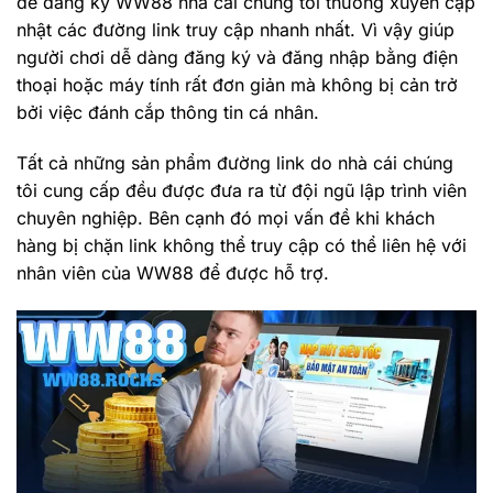
để đăng ký WW88 nhà cái chúng tôi thường xuyên cập
nhật các đường link truy cập nhanh nhất. Vì vậy giúp
người chơi dễ dàng đăng ký và đăng nhập bằng điện
thoại hoặc máy tính rất đơn giản mà không bị cản trở
bởi việc đánh cắp thông tin cá nhân.
Tất cả những sản phẩm đường link do nhà cái chúng
tôi cung cấp đều được đưa ra từ đội ngũ lập trình viên
chuyên nghiệp. Bên cạnh đó mọi vấn đề khi khách
hàng bị chặn link không thể truy cập có thể liên hệ với
nhân viên của WW88 để được hỗ trợ.