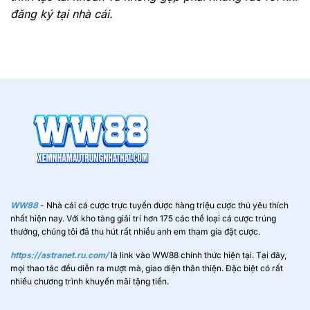
đăng ký tại nhà cái.
WW88
- Nhà cái cá cược trực tuyến được hàng triệu cược thủ yêu thích
nhất hiện nay. Với kho tàng giải trí hơn 175 các thể loại cá cược trúng
thưởng, chúng tôi đã thu hút rất nhiều anh em tham gia đặt cược.
https://astranet.ru.com/
là link vào WW88 chính thức hiện tại. Tại đây,
mọi thao tác đều diễn ra mượt mà, giao diện thân thiện. Đặc biệt có rất
nhiều chương trình khuyến mãi tặng tiền.