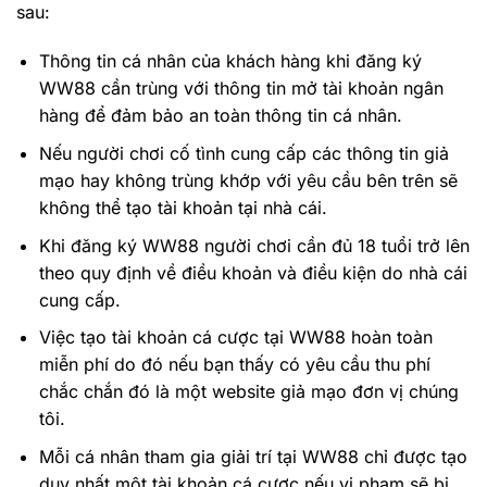
sau:
Thông tin cá nhân của khách hàng khi đăng ký
WW88 cần trùng với thông tin mở tài khoản ngân
hàng để đảm bảo an toàn thông tin cá nhân.
Nếu người chơi cố tình cung cấp các thông tin giả
mạo hay không trùng khớp với yêu cầu bên trên sẽ
không thể tạo tài khoản tại nhà cái.
Khi đăng ký WW88 người chơi cần đủ 18 tuổi trở lên
theo quy định về điều khoản và điều kiện do nhà cái
cung cấp.
Việc tạo tài khoản cá cược tại WW88 hoàn toàn
miễn phí do đó nếu bạn thấy có yêu cầu thu phí
chắc chắn đó là một website giả mạo đơn vị chúng
tôi.
Mỗi cá nhân tham gia giải trí tại WW88 chỉ được tạo
duy nhất một tài khoản cá cược nếu vi phạm sẽ bị