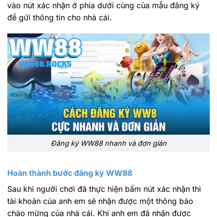
vào nút xác nhận ở phía dưới cùng của mẫu đăng ký
để gửi thông tin cho nhà cái.
Đăng ký WW88 nhanh và đơn giản
Hoàn thành bước đăng ký WW88
Sau khi người chơi đã thực hiện bấm nút xác nhận thì
tài khoản của anh em sẽ nhận được một thông báo
chào mừng của nhà cái. Khi anh em đã nhận được