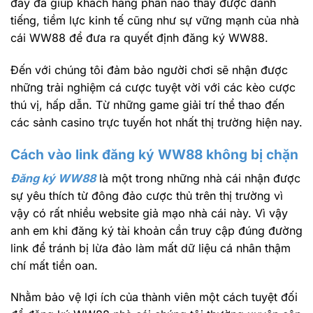
đây đã giúp khách hàng phần nào thấy được danh
tiếng, tiềm lực kinh tế cũng như sự vững mạnh của nhà
cái WW88 để đưa ra quyết định đăng ký WW88.
Đến với chúng tôi đảm bảo người chơi sẽ nhận được
những trải nghiệm cá cược tuyệt vời với các kèo cược
thú vị, hấp dẫn. Từ những game giải trí thể thao đến
các sảnh casino trực tuyến hot nhất thị trường hiện nay.
Cách vào link đăng ký WW88 không bị chặn
Đăng ký WW88
là một trong những nhà cái nhận được
sự yêu thích từ đông đảo cược thủ trên thị trường vì
vậy có rất nhiều website giả mạo nhà cái này. Vì vậy
anh em khi đăng ký tài khoản cần truy cập đúng đường
link để tránh bị lừa đảo làm mất dữ liệu cá nhân thậm
chí mất tiền oan.
Nhằm bảo vệ lợi ích của thành viên một cách tuyệt đối