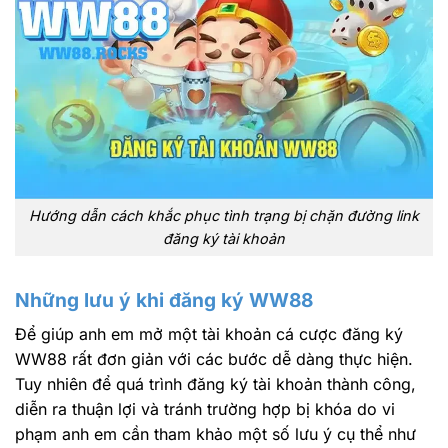
Hướng dẫn cách khắc phục tình trạng bị chặn đường link
đăng ký tài khoản
Những lưu ý khi đăng ký WW88
Để giúp anh em mở một tài khoản cá cược đăng ký
WW88 rất đơn giản với các bước dễ dàng thực hiện.
Tuy nhiên để quá trình đăng ký tài khoản thành công,
diễn ra thuận lợi và tránh trường hợp bị khóa do vi
phạm anh em cần tham khảo một số lưu ý cụ thể như