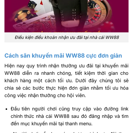
Điều kiện điều khoản nhận ưu đãi tại nhà cái WW88
Cách săn khuyến mãi WW88 cực đơn giản
Hiện nay quy trình nhận thưởng ưu đãi tại khuyến mãi
WW88 diễn ra nhanh chóng, tiết kiệm thời gian cho
khách hàng một cách tối ưu. Dưới đây chúng tôi sẽ
chia sẻ các bước thực hiện đơn giản nhằm tối ưu hóa
công việc nhận thưởng cho hội viên.
Đầu tiên người chơi cũng truy cập vào đường link
chính thức nhà cái WW88 sau đó đăng nhập và tìm
đến mục khuyến mãi tại thanh menu.