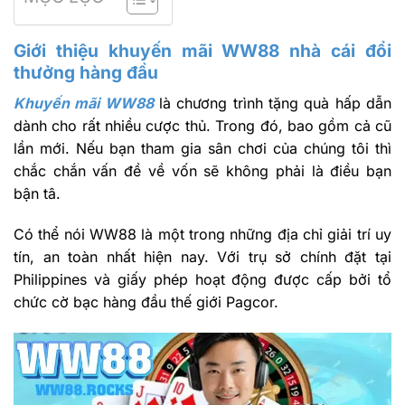
Giới thiệu khuyến mãi WW88 nhà cái đổi
thưởng hàng đầu
Khuyến mãi WW88
là chương trình tặng quà hấp dẫn
dành cho rất nhiều cược thủ. Trong đó, bao gồm cả cũ
lần mới. Nếu bạn tham gia sân chơi của chúng tôi thì
chắc chắn vấn đề về vốn sẽ không phải là điều bạn
bận tâ.
Có thể nói WW88 là một trong những địa chỉ giải trí uy
tín, an toàn nhất hiện nay. Với trụ sở chính đặt tại
Philippines và giấy phép hoạt động được cấp bởi tổ
chức cờ bạc hàng đầu thế giới Pagcor.