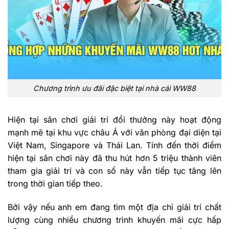
Chương trình ưu đãi đặc biệt tại nhà cái WW88
Hiện tại sân chơi giải trí đổi thưởng này hoạt động
mạnh mẽ tại khu vực châu Á với văn phòng đại diện tại
Việt Nam, Singapore và Thái Lan. Tính đến thời điểm
hiện tại sân chơi này đã thu hút hơn 5 triệu thành viên
tham gia giải trí và con số này vẫn tiếp tục tăng lên
trong thời gian tiếp theo.
Bởi vậy nếu anh em đang tìm một địa chỉ giải trí chất
lượng cùng nhiều chương trình khuyến mãi cực hấp