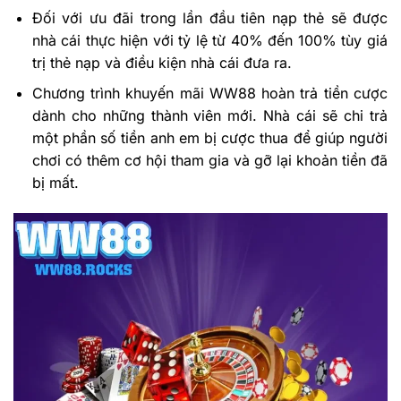
Đối với ưu đãi trong lần đầu tiên nạp thẻ sẽ được
nhà cái thực hiện với tỷ lệ từ 40% đến 100% tùy giá
trị thẻ nạp và điều kiện nhà cái đưa ra.
Chương trình khuyến mãi WW88 hoàn trả tiền cược
dành cho những thành viên mới. Nhà cái sẽ chi trả
một phần số tiền anh em bị cược thua để giúp người
chơi có thêm cơ hội tham gia và gỡ lại khoản tiền đã
bị mất.