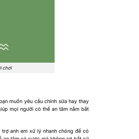
i chơi
 bạn muốn yêu cầu chỉnh sửa hay thay
 giúp mọi người có thể an tâm nắm bắt
hỗ trợ anh em xử lý nhanh chóng để có
thể an tâm cá cược mà không sợ bất cứ