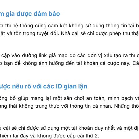
am gia được đảm bảo
a thì hệ thống cũng cam kết không sử dụng thông tin tại b
t và tôn trọng tuyệt đối. Nhà cái sẽ chỉ được phép thu th
.
cập vào đường link giả mạo do các đơn vị xấu tạo ra thì 
ho bạn để không ảnh hưởng đến tài khoản cá cược này. Cá
c nêu rõ với các ID gian lận
ng bố giúp mang lại một sân chơi an toàn, minh bạch v
g thái không trung thực với thông tin cá nhân. Những thôn
à cái sẽ chỉ được sử dụng một tài khoản duy nhất và một địa
ghiệm tại đây và không được cấp cái thứ 2.