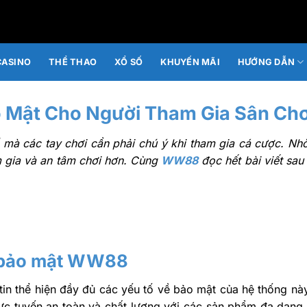
CASINO
THỂ THAO
XỔ SỐ
KHUYẾN MÃI
HƯỚNG DẪN
 Mật Cho Người Tham Gia Sân Chơ
à các tay chơi cần phải chú ý khi tham gia cá cược. Nh
m gia và an tâm chơi hơn. Cùng
WW88
đọc hết bài viết sau
h bảo mật WW88
tin thể hiện đầy đủ các yếu tố về bảo mật của hệ thống nà
trực tuyến an toàn và chất lượng với các sản phẩm đa dạn