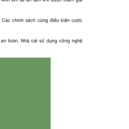
. Các chính sách cùng điều kiện cược
 an toàn. Nhà cái sử dụng công nghệ