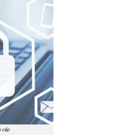
g cấp