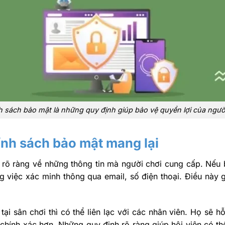
 sách bảo mật là những quy định giúp bảo vệ quyền lợi của ngườ
ính sách bảo mật mang lại
 rõ ràng về những thông tin mà người chơi cung cấp. Nếu
ông việc xác minh thông qua email, số điện thoại. Điều này
tại sân chơi thì có thể liên lạc với các nhân viên. Họ sẽ 
 chính xác hơn. Những quy định rõ ràng giúp hội viên có 