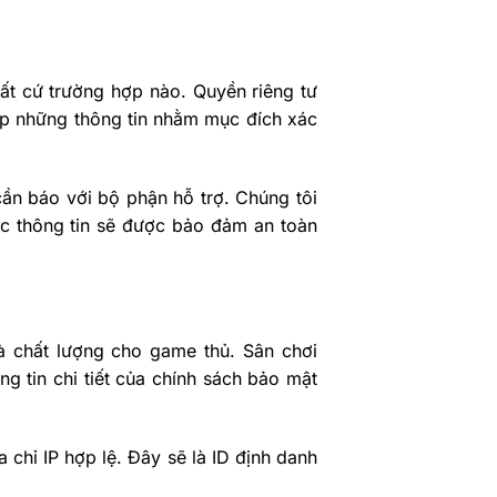
ất cứ trường hợp nào. Quyền riêng tư
ập những thông tin nhằm mục đích xác
cần báo với bộ phận hỗ trợ. Chúng tôi
c thông tin sẽ được bảo đảm an toàn
à chất lượng cho game thủ. Sân chơi
g tin chi tiết của chính sách bảo mật
 chỉ IP hợp lệ. Đây sẽ là ID định danh