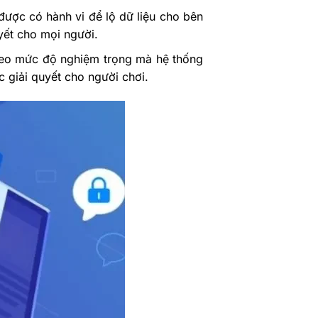
được có hành vi để lộ dữ liệu cho bên
yết cho mọi người.
 theo mức độ nghiệm trọng mà hệ thống
c giải quyết cho người chơi.