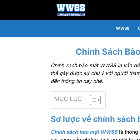
Chuyển
đến
nội
dung
WW88
Chính Sách Bảo
Chính sách bảo mật WW88 là vấn đề m
thể gây được sự chú ý với người tha
đến thông tin này nhé.
MỤC LỤC
Sơ lược về chính sác
Chính sách bảo mật WW88
là thông 
chỉ cung cấp những dịch vụ giải trí 