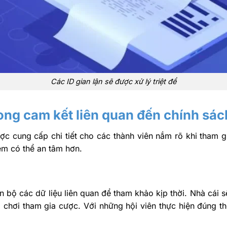
Các ID gian lận sẽ được xử lý triệt để
trong cam kết liên quan đến chính sá
ợc cung cấp chi tiết cho các thành viên nắm rõ khi tham g
m có thể an tâm hơn.
 bộ các dữ liệu liên quan để tham khảo kịp thời. Nhà cái 
 chơi tham gia cược. Với những hội viên thực hiện đúng t