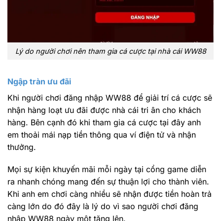
Lý do người chơi nên tham gia cá cược tại nhà cái WW88
Ngập tràn ưu đãi
Khi người chơi đăng nhập WW88 để giải trí cá cược sẽ
nhận hàng loạt ưu đãi được nhà cái tri ân cho khách
hàng. Bên cạnh đó khi tham gia cá cược tại đây anh
em thoải mái nạp tiền thông qua ví điện tử và nhận
thưởng.
Mọi sự kiện khuyến mãi mỗi ngày tại cổng game diễn
ra nhanh chóng mang đến sự thuận lợi cho thành viên.
Khi anh em chơi càng nhiều sẽ nhận được tiền hoàn trả
càng lớn do đó đây là lý do vì sao người chơi đăng
nhập WW88 ngày một tăng lên.