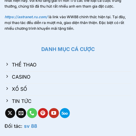
nhất hiện nay. Với kho tàng giải trí hơn 175 các thể loại cá cược trúng
thưởng, chúng tôi đã thu hút rất nhiều anh em tham gia đặt cược.
https://astranet.ru.com/
là link vào WW88 chính thức hiện tại. Tại đây,
mọi thao tác đều diễn ra mượt mà, giao diện thân thiện. Đặc biệt có rất
nhiều chương trình khuyến mãi tặng tiền.
DANH MỤC CÁ CƯỢC
THỂ THAO
CASINO
XỔ SỐ
TIN TỨC
Đối tác:
sv 88