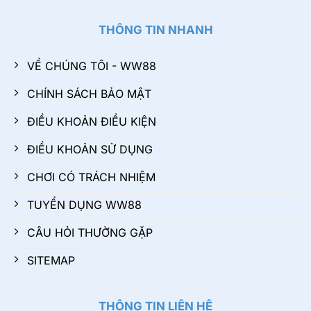
THÔNG TIN NHANH
VỀ CHÚNG TÔI - WW88
CHÍNH SÁCH BẢO MẬT
ĐIỀU KHOẢN ĐIỀU KIỆN
ĐIỀU KHOẢN SỬ DỤNG
CHƠI CÓ TRÁCH NHIỆM
TUYỂN DỤNG WW88
CÂU HỎI THƯỜNG GẶP
SITEMAP
THÔNG TIN LIÊN HỆ