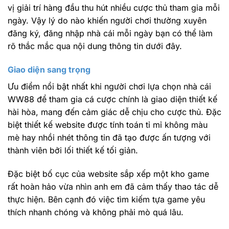
vị giải trí hàng đầu thu hút nhiều cược thủ tham gia mỗi
ngày. Vậy lý do nào khiến người chơi thường xuyên
đăng ký, đăng nhập nhà cái mỗi ngày bạn có thể làm
rõ thắc mắc qua nội dung thông tin dưới đây.
Giao diện sang trọng
Ưu điểm nổi bật nhất khi người chơi lựa chọn nhà cái
WW88 để tham gia cá cược chính là giao diện thiết kế
hài hòa, mang đến cảm giác dễ chịu cho cược thủ. Đặc
biệt thiết kế website được tính toán tỉ mỉ không màu
mè hay nhồi nhét thông tin đã tạo được ấn tượng với
thành viên bởi lối thiết kế tối giản.
Đặc biệt bố cục của website sắp xếp một kho game
rất hoàn hảo vừa nhìn anh em đã cảm thấy thao tác dễ
thực hiện. Bên cạnh đó việc tìm kiếm tựa game yêu
thích nhanh chóng và không phải mò quá lâu.