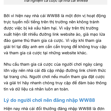
Trải nghiệm cá cược tại nhà cái WW88
Bởi vì hiện nay nhà cái WW88 là một đơn vị hoạt động
trực tuyến nổi tiếng trên thị trường nên không tránh
được việc bị kẻ xấu hãm hại. Vì vậy trên thị trường
xuất hiện rất nhiều đường link website ảo, giả mạo lừa
đảo game thủ tham gia cá cược. Vì vậy khi tham gia
giải trí tại đây anh em cần cẩn trọng để không truy cập
và tham gia cá cược tại những website khác.
Nhu cầu tham gia cá cược của người chơi ngày càng
lớn vậy nên nhà cái đã cập nhập đường link chính thức
tại trang chủ. Người chơi nếu muốn tham gia đặt cược
và giải trí hãy nhanh chóng truy cập để đảm bảo thông
tin và dữ liệu cá nhân luôn an toàn.
Lý do người chơi nên đăng nhập WW88
Hiện nay nhà cái đổi thưởng đăng nhập WW88 là đơn