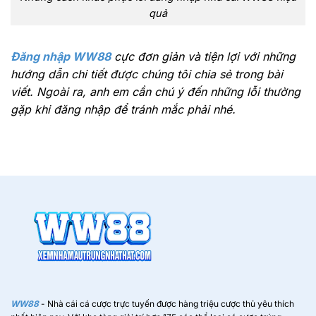
quả
Đăng nhập WW88
cực đơn giản và tiện lợi với những
hướng dẫn chi tiết được chúng tôi chia sẻ trong bài
viết. Ngoài ra, anh em cần chú ý đến những lỗi thường
gặp khi đăng nhập để tránh mắc phải nhé.
WW88
- Nhà cái cá cược trực tuyến được hàng triệu cược thủ yêu thích