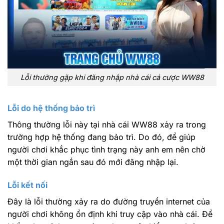
Lỗi thường gặp khi đăng nhập nhà cái cá cược WW88
Lỗi do hệ thống bảo trì
Thông thường lỗi này tại nhà cái WW88 xảy ra trong
trường hợp hệ thống đang bảo trì. Do đó, để giúp
người chơi khắc phục tình trạng này anh em nên chờ
một thời gian ngắn sau đó mới đăng nhập lại.
Lỗi kết nối
Đây là lỗi thường xảy ra do đường truyền internet của
người chơi không ổn định khi truy cập vào nhà cái. Để