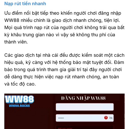
Nạp rút tiền nhanh
Ưu điểm nổi bật tiếp theo khiến người chơi đăng nhập
WW88 nhiều chính là giao dịch nhanh chóng, tiện lợi.
Mọi quá trình nạp rút của người chơi không trải qua bất
kỳ khâu trung gian nào vì vậy sẽ không thu phí của
thành viên.
Các giao dịch tại nhà cái đều được kiểm soát một cách
hiệu quả, kỹ càng với hệ thống bảo mật tuyệt đối. Đảm
bảo trong quá trình tham gia giải trí tại đây người chơi
dễ dàng thực hiện việc nạp rút nhanh chóng, an toàn
và tốc độ cao.