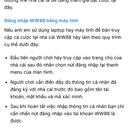
đường link nhà cái là dễ dàng tham gia đặt cược tại
đây.
Đăng nhập WW88 bằng máy tính
Nếu anh em sử dụng laptop hay máy tính để bàn truy
cập cá cược tại nhà cái WW88 hãy làm theo quy trình
cụ thể dưới đây:
Đầu tiên người chơi hãy truy cập vào trang chủ của
nhà cái sau đó nhấn chọn nút đăng nhập tại thanh
menu của màn hình.
Người chơi cần điền đầy đủ thông tin cá nhân đã
đăng ký với nhà cái trước đó bao gồm tên tài
khoản, mật khẩu và mã xác minh.
Sau khi hoàn tất việc nhập thông tin cá nhân bạn chỉ
cần nhấn nút đăng nhập vào tài khoản WW88 là
được.