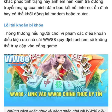
khắc phục tình trạng này anh em nên kiểm tra đường
truyền mạng của mình đảm bảo kết nối internet ổn định
hay có thể khởi động lại modem hoặc router.
Lỗi tài khoản bị khóa
Thông thường nếu người chơi vi phạm các điều khoản
điều kiện do nhà cái WW88 quy định anh em sẽ không
thể truy cập vào cổng game.
Những cách khắc phục lỗi đăng nhập nhà cái WW88 hiệu