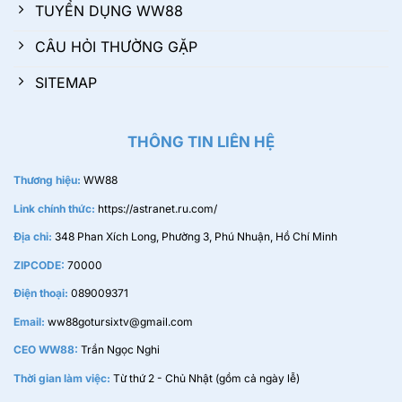
TUYỂN DỤNG WW88
CÂU HỎI THƯỜNG GẶP
SITEMAP
THÔNG TIN LIÊN HỆ
Thương hiệu:
WW88
Link chính thức:
https://astranet.ru.com/
Địa chỉ:
348 Phan Xích Long, Phường 3, Phú Nhuận, Hồ Chí Minh
ZIPCODE:
70000
Điện thoại:
089009371
Email:
ww88gotursixtv@gmail.com
CEO WW88:
Trần Ngọc Nghi
Thời gian làm việc:
Từ thứ 2 - Chủ Nhật (gồm cả ngày lễ)