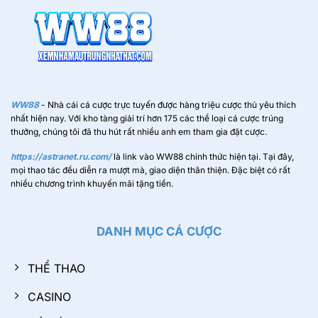
WW88
- Nhà cái cá cược trực tuyến được hàng triệu cược thủ yêu thích
nhất hiện nay. Với kho tàng giải trí hơn 175 các thể loại cá cược trúng
thưởng, chúng tôi đã thu hút rất nhiều anh em tham gia đặt cược.
https://astranet.ru.com/
là link vào WW88 chính thức hiện tại. Tại đây,
mọi thao tác đều diễn ra mượt mà, giao diện thân thiện. Đặc biệt có rất
nhiều chương trình khuyến mãi tặng tiền.
DANH MỤC CÁ CƯỢC
THỂ THAO
CASINO