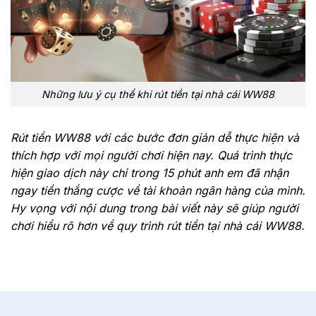
Những lưu ý cụ thể khi rút tiền tại nhà cái WW88
Rút tiền WW88 với các bước đơn giản dễ thực hiện và
thích hợp với mọi người chơi hiện nay. Quá trình thực
hiện giao dịch này chỉ trong 15 phút anh em đã nhận
ngay tiền thắng cược về tài khoản ngân hàng của mình.
Hy vọng với nội dung trong bài viết này sẽ giúp người
chơi hiểu rõ hơn về quy trình rút tiền tại nhà cái WW88.