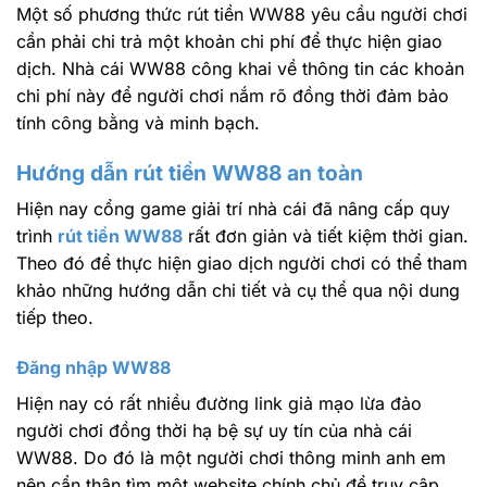
Một số phương thức rút tiền WW88 yêu cầu người chơi
cần phải chi trả một khoản chi phí để thực hiện giao
dịch. Nhà cái WW88 công khai về thông tin các khoản
chi phí này để người chơi nắm rõ đồng thời đảm bảo
tính công bằng và minh bạch.
Hướng dẫn rút tiền WW88 an toàn
Hiện nay cổng game giải trí nhà cái đã nâng cấp quy
trình
rút tiền WW88
rất đơn giản và tiết kiệm thời gian.
Theo đó để thực hiện giao dịch người chơi có thể tham
khảo những hướng dẫn chi tiết và cụ thể qua nội dung
tiếp theo.
Đăng nhập WW88
Hiện nay có rất nhiều đường link giả mạo lừa đảo
người chơi đồng thời hạ bệ sự uy tín của nhà cái
WW88. Do đó là một người chơi thông minh anh em
nên cẩn thận tìm một website chính chủ để truy cập.