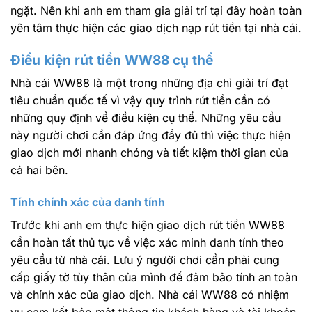
ngặt. Nên khi anh em tham gia giải trí tại đây hoàn toàn
yên tâm thực hiện các giao dịch nạp rút tiền tại nhà cái.
Điều kiện rút tiền WW88 cụ thể
Nhà cái WW88 là một trong những địa chỉ giải trí đạt
tiêu chuẩn quốc tế vì vậy quy trình rút tiền cần có
những quy định về điều kiện cụ thể. Những yêu cầu
này người chơi cần đáp ứng đầy đủ thì việc thực hiện
giao dịch mới nhanh chóng và tiết kiệm thời gian của
cả hai bên.
Tính chính xác của danh tính
Trước khi anh em thực hiện giao dịch rút tiền WW88
cần hoàn tất thủ tục về việc xác minh danh tính theo
yêu cầu từ nhà cái. Lưu ý người chơi cần phải cung
cấp giấy tờ tùy thân của mình để đảm bảo tính an toàn
và chính xác của giao dịch. Nhà cái WW88 có nhiệm