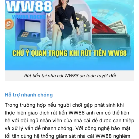
Rút tiền tại nhà cái WW88 an toàn tuyệt đối
Hỗ trợ nhanh chóng
Trong trường hợp nếu người chơi gặp phát sinh khi
thực hiện giao dịch rút tiền WW88 anh em có thể liên
hệ với đội ngũ nhân viên của nhà cái để được can thiệp
và xử lý vấn đề nhanh chóng. Với công nghệ bảo mật
tối tân cùng hệ thống giám sát nhà cái WW88 nghiêm