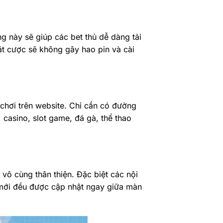
 này sẽ giúp các bet thủ dễ dàng tải
ặt cược sẽ không gây hao pin và cài
chơi trên website. Chỉ cần có đường
casino, slot game, đá gà, thể thao
vô cùng thân thiện. Đặc biệt các nội
 mới đều được cập nhật ngay giữa màn