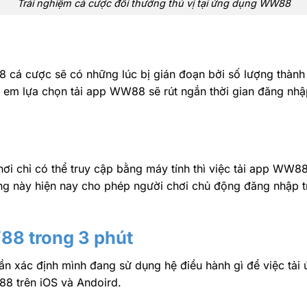
Trải nghiệm cá cược đổi thưởng thú vị tại ứng dụng WW88
 cá cược sẽ có những lúc bị gián đoạn bởi số lượng thành 
h em lựa chọn tải app WW88 sẽ rút ngắn thời gian đăng nh
ơi chỉ có thể truy cập bằng máy tính thì việc tải app WW
ng này hiện nay cho phép người chơi chủ động đăng nhập tr
88 trong 3 phút
n xác định mình đang sử dụng hệ điều hành gì để việc tải 
88 trên iOS và Andoird.