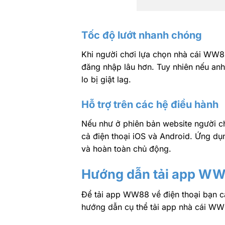
Tốc độ lướt nhanh chóng
Khi người chơi lựa chọn nhà cái WW88
đăng nhập lâu hơn. Tuy nhiên nếu an
lo bị giật lag.
Hỗ trợ trên các hệ điều hành
Nếu như ở phiên bản website người ch
cả điện thoại iOS và Android. Ứng dụ
và hoàn toàn chủ động.
Hướng dẫn tải app WW
Để tải app WW88 về điện thoại bạn cầ
hướng dẫn cụ thể tải app nhà cái WW