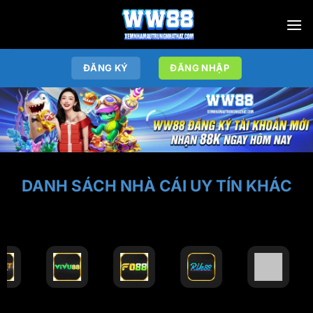
Chuyển
đến
nội
dung
ĐĂNG KÝ
ĐĂNG NHẬP
DANH SÁCH NHÀ CÁI UY TÍN KHÁC