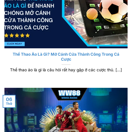
loại hình thể thao mà mình muốn chơi.
Bước 4:
Đặt cược và theo dõi trận đấu diễn ra để có
những phút giây thư giãn.
Kinh nghiệm chinh phục thể thao WW88
Một số kinh nghiệm giúp cho mọi người thành công
chinh phục các trận đấu tại sảnh thể thao của các cao
Thể Thao Ảo Là Gì? Mở Cánh Cửa Thành Công Trong Cá
thủ như:
Cược
Thể thao ảo là gì là câu hỏi rất hay gặp ở các cược thủ. [...]
Tìm hiểu luật chơi
Việc hiểu rõ luật chơi của các hình thức thể thao giúp
cho anh em có thể tự tin dự đoán các cửa cược. Lúc
này sẽ giúp bạn có được quyết định đúng đắn hơn
06
trong quá trình cá cược và nhận thưởng hậu hĩnh về
Th9
tay.
Đặt cược đúng lúc