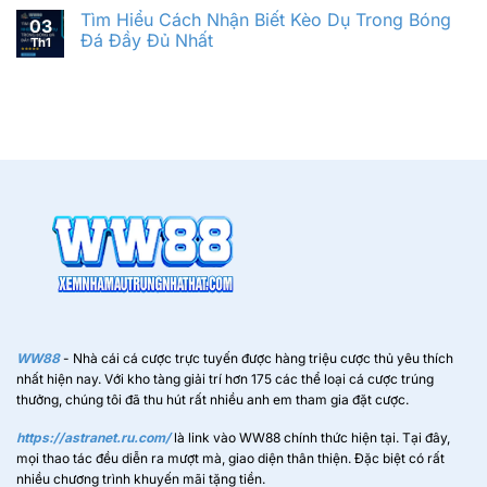
Tìm Hiểu Cách Nhận Biết Kèo Dụ Trong Bóng
03
Đá Đầy Đủ Nhất
Th1
WW88
- Nhà cái cá cược trực tuyến được hàng triệu cược thủ yêu thích
nhất hiện nay. Với kho tàng giải trí hơn 175 các thể loại cá cược trúng
thưởng, chúng tôi đã thu hút rất nhiều anh em tham gia đặt cược.
https://astranet.ru.com/
là link vào WW88 chính thức hiện tại. Tại đây,
mọi thao tác đều diễn ra mượt mà, giao diện thân thiện. Đặc biệt có rất
nhiều chương trình khuyến mãi tặng tiền.