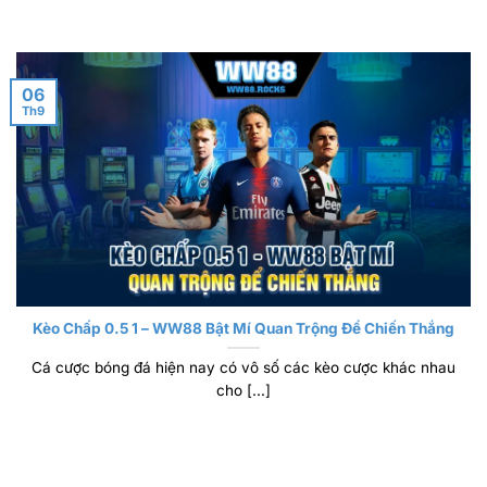
06
Th9
Kèo Chấp 0.5 1 – WW88 Bật Mí Quan Trộng Để Chiến Thắng
Cá cược bóng đá hiện nay có vô số các kèo cược khác nhau
cho [...]