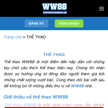
Chuyển
đến
nội
dung
ĐĂNG KÝ
ĐĂNG NHẬP
Trang chủ
»
THỂ THAO
THỂ THAO
Thể thao WW88 là một điểm đến hấp dẫn với những
tay chơi yêu thích thể thao hiện nay. Chúng tôi nhận
được sự hưởng ứng từ đông đảo người tham gia bởi
những chất lượng vượt bậc. Cùng theo dõi bài viết sau
để không bỏ lỡ những điều thú vị về
WW88
nhé.
Giới thiệu về thể thao WW88
Thể thao WW88
là một sảnh cược cung cấp những