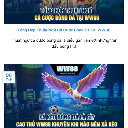
Việc chọn lựa thời gian để có thể vào tiền là điều hết
sức quan trọng với những ai yêu thích thể thao. Ngay
khi thấy đội chơi nào có lợi thế thì anh em sẽ nhanh tay
chọn cược vào đội đó. Lúc này tỷ lệ chiến thắng của
mọi người sẽ được tăng cao hơn khi tham gia cược.
Tổng Hợp Thuật Ngữ Cá Cược Bóng Đá Tại WW88
Thuật ngữ cá cược bóng đá là điều gắn liền với những trận
đấu bóng [...]
06
Th9
Những kinh nghiệm đặt cược chính xác của các cao thủ