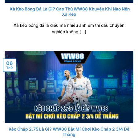
Những thông tin thể thể thao WW88 đã được cung cấp
chi tiết tại bài viết cho mọi người. Hi vọng rằng anh em
Xả Kèo Bóng Đá Là Gì? Cao Thủ WW88 Khuyên Khi Nào Nên
Xả Kèo
đã có thể nắm chắc những điều này và tham gia cá
cược dễ dàng. Hãy nhanh tay truy cập vào hệ thống để
Xả kèo bóng đá là điều mà nhiều anh em thi đấu chuyên
không bỏ lỡ những trận đấu hấp dẫn nhé.
nghiệp không [...]
06
Th9
Kèo Chấp 2.75 Là Gì? WW88 Bật Mí Chơi Kèo Chấp 2 3/4 Dễ
Thắng