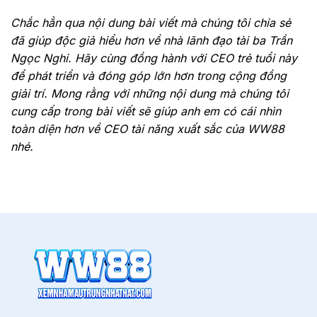
Chắc hẳn qua nội dung bài viết mà chúng tôi chia sẻ
đã giúp độc giả hiểu hơn về nhà lãnh đạo tài ba Trần
Ngọc Nghi. Hãy cùng đồng hành với CEO trẻ tuổi này
để phát triển và đóng góp lớn hơn trong cộng đồng
giải trí. Mong rằng với những nội dung mà chúng tôi
cung cấp trong bài viết sẽ giúp anh em có cái nhìn
toàn diện hơn về CEO tài năng xuất sắc của WW88
nhé.