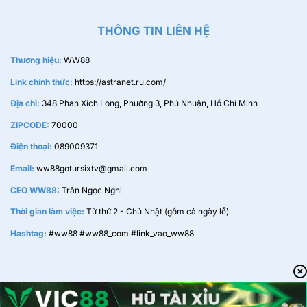
THÔNG TIN LIÊN HỆ
Thương hiệu:
WW88
Link chính thức:
https://astranet.ru.com/
Địa chỉ:
348 Phan Xích Long, Phường 3, Phú Nhuận, Hồ Chí Minh
ZIPCODE:
70000
Điện thoại:
089009371
Email:
ww88gotursixtv@gmail.com
CEO WW88:
Trần Ngọc Nghi
Thời gian làm việc:
Từ thứ 2 - Chủ Nhật (gồm cả ngày lễ)
Hashtag:
#ww88 #ww88_com #link_vao_ww88