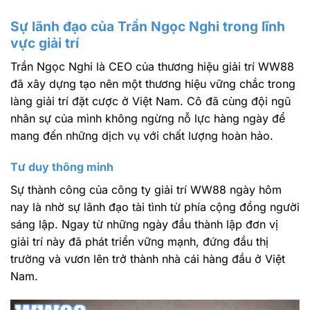
Sự lãnh đạo của Trần Ngọc Nghi trong lĩnh
vực giải trí
Trần Ngọc Nghi là CEO của thương hiệu giải trí WW88
đã xây dựng tạo nên một thương hiệu vững chắc trong
làng giải trí đặt cược ở Việt Nam. Cô đã cùng đội ngũ
nhân sự của mình không ngừng nỗ lực hàng ngày để
mang đến những dịch vụ với chất lượng hoàn hảo.
Tư duy thông minh
Sự thành công của công ty giải trí WW88 ngày hôm
nay là nhờ sự lãnh đạo tài tình từ phía cộng đồng người
sáng lập. Ngay từ những ngày đầu thành lập đơn vị
giải trí này đã phát triển vững mạnh, đứng đầu thị
trường và vươn lên trở thành nhà cái hàng đầu ở Việt
Nam.