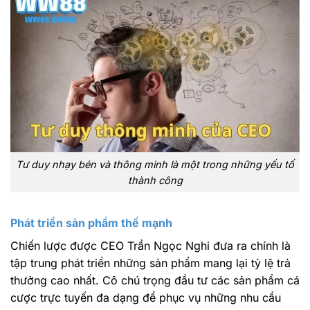
Tư duy nhạy bén và thông minh là một trong những yếu tố
thành công
Phát triển sản phẩm thế mạnh
Chiến lược được CEO Trần Ngọc Nghi đưa ra chính là
tập trung phát triển những sản phẩm mang lại tỷ lệ trả
thưởng cao nhất. Cô chú trọng đầu tư các sản phẩm cá
cược trực tuyến đa dạng để phục vụ những nhu cầu