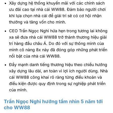
Xây dựng hệ thống khuyến mãi với các chính sách
ưu đãi cao tại nhà cái WW88. Đảm bảo người chơi
khi lựa chọn nhà cái để giải trí sẽ có cơ hội nhận
thưởng và tăng vốn cho mình.
CEO Trần Ngọc Nghi hứa hẹn trong tương lai không
xa sẽ đưa nhà cái WW88 trở thành thương hiệu giải
trí hàng đầu châu Á. Do đó với sự thông minh của
mình cô nàng 8x này đã đóng góp những phát triển
nổi bật của nhà cái WW88.
Đẩy mạnh danh tiếng thương hiệu theo chiều hướng
xây dựng lâu dài, an toàn vì lợi ích người dùng. Nhà
cái WW88 công khai rõ ràng từng điều khoản và
điều kiện được quy định trong sự nghiệp phát triển
của mình.
Trần Ngọc Nghi hướng tầm nhìn 5 năm tới
cho WW88