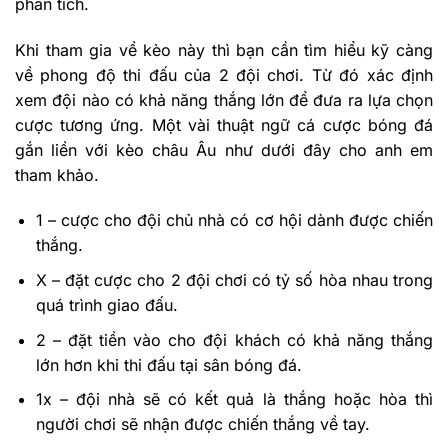
phân tích.
Khi tham gia về kèo này thì bạn cần tìm hiểu kỹ càng
về phong độ thi đấu của 2 đội chơi. Từ đó xác định
xem đội nào có khả năng thắng lớn để đưa ra lựa chọn
cược tương ứng. Một vài thuật ngữ cá cược bóng đá
gắn liền với kèo châu Âu như dưới đây cho anh em
tham khảo.
1 – cược cho đội chủ nhà có cơ hội dành được chiến
thắng.
X – đặt cược cho 2 đội chơi có tỷ số hòa nhau trong
quá trình giao đấu.
2 – đặt tiền vào cho đội khách có khả năng thắng
lớn hơn khi thi đấu tại sân bóng đá.
1x – đội nhà sẽ có kết quả là thắng hoặc hòa thì
người chơi sẽ nhận được chiến thắng về tay.