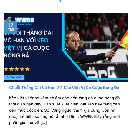
17
Th5
Chuỗi Thắng Dài Vô Hạn Với Kèo Việt Vị Cá Cược Bóng Đá
Kèo việt vị đang xâm chiếm các nền tảng cá cược bóng đá
thời gian gần đây. Tần suất xuất hiện loại kèo này tăng cao
đến mức đột biến. Số lượng người tham gia cũng luôn rất
cao, thể hiện sự ủng hộ rất nhiệt tình. WW88 thấy rằng một
phần giải mã về […]