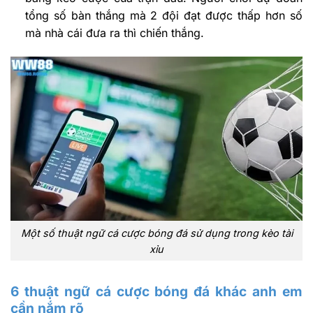
tổng số bàn thắng mà 2 đội đạt được thấp hơn số
mà nhà cái đưa ra thì chiến thắng.
Một số thuật ngữ cá cược bóng đá sử dụng trong kèo tài
xỉu
6 thuật ngữ cá cược bóng đá khác anh em
cần nắm rõ