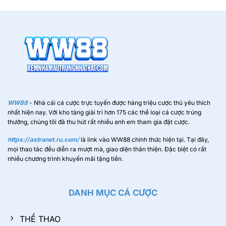
WW88
- Nhà cái cá cược trực tuyến được hàng triệu cược thủ yêu thích
nhất hiện nay. Với kho tàng giải trí hơn 175 các thể loại cá cược trúng
thưởng, chúng tôi đã thu hút rất nhiều anh em tham gia đặt cược.
https://astranet.ru.com/
là link vào WW88 chính thức hiện tại. Tại đây,
mọi thao tác đều diễn ra mượt mà, giao diện thân thiện. Đặc biệt có rất
nhiều chương trình khuyến mãi tặng tiền.
DANH MỤC CÁ CƯỢC
THỂ THAO