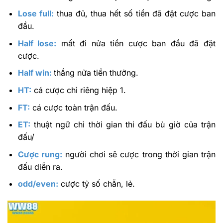
Lose full:
thua đủ, thua hết số tiền đã đặt cược ban
đầu.
Half lose:
mất đi nửa tiền cược ban đầu đã đặt
cược.
Half win:
thắng nửa tiền thưởng.
HT:
cá cược chỉ riêng hiệp 1.
FT:
cá cược toàn trận đấu.
ET:
thuật ngữ chỉ thời gian thi đấu bù giờ của trận
đấu/
Cược rung:
người chơi sẽ cược trong thời gian trận
đấu diễn ra.
odd/even:
cược tỷ số chẵn, lẻ.