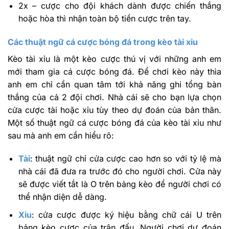
2x – cược cho đội khách dành được chiến thắng
hoặc hòa thì nhận toàn bộ tiền cược trên tay.
Các thuật ngữ cá cược bóng đá trong kèo tài xỉu
Kèo tài xỉu là một kèo cược thú vị với những anh em
mới tham gia cá cược bóng đá. Để chơi kèo này thìa
anh em chỉ cần quan tâm tới khả năng ghi tổng bàn
thắng của cả 2 đội chơi. Nhà cái sẽ cho bạn lựa chọn
cửa cược tài hoặc xỉu tùy theo dự đoán của bản thân.
Một số thuật ngữ cá cược bóng đá của kèo tài xỉu như
sau mà anh em cần hiểu rõ:
Tài
: thuật ngữ chỉ cửa cược cao hơn so với tỷ lệ mà
nhà cái đã đưa ra trước đó cho người chơi. Cửa này
sẽ được viết tắt là O trên bảng kèo để người chơi có
thể nhận diện dễ dàng.
Xỉu
: cửa cược được ký hiệu bằng chữ cái U trên
bảng kèo cược của trận đấu. Người chơi dự đoán