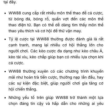
tại đây.
WW88 cung cấp rất nhiều môn thể thao để cá cược,
từ bóng đá, bóng rổ, quần vợt đến các môn thể
thao điện tử. Bạn có thể dễ dàng tìm thấy môn thể
thao yêu thích và cơ hội để thử vận may.
Tỷ lệ cược tại WW88 thường được đánh giá là rất
cạnh tranh, mang lại nhiều cơ hội thắng lớn cho
người chơi. Các kèo cược đa dạng như kèo châu Á,
kèo tài xỉu, kèo chấp giúp bạn có nhiều lựa chọn khi
cá cược.
WW88 thường xuyên có các chương trình khuyến
mãi như hoàn trả tiền cược, thưởng nạp lần đầu, hay
các sự kiện đặc biệt, giúp người chơi gia tăng cơ
hội chiến thắng.
Những yếu tố trên giúp WW88 trở thành một lựa
chọn đáng tin cậy và hấp dẫn cho những ai yêu