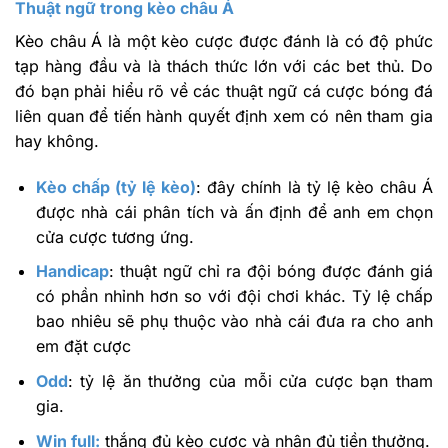
Thuật ngữ trong kèo châu Á
Kèo châu Á là một kèo cược được đánh là có độ phức
tạp hàng đầu và là thách thức lớn với các bet thủ. Do
đó bạn phải hiểu rõ về các thuật ngữ cá cược bóng đá
liên quan để tiến hành quyết định xem có nên tham gia
hay không.
Kèo chấp (tỷ lệ kèo)
: đây chính là tỷ lệ kèo châu Á
được nhà cái phân tích và ấn định để anh em chọn
cửa cược tương ứng.
Handicap
: thuật ngữ chỉ ra đội bóng được đánh giá
có phần nhỉnh hơn so với đội chơi khác. Tỷ lệ chấp
bao nhiêu sẽ phụ thuộc vào nhà cái đưa ra cho anh
em đặt cược
Odd
: tỷ lệ ăn thưởng của mỗi cửa cược bạn tham
gia.
Win full:
thắng đủ kèo cược và nhận đủ tiền thưởng.