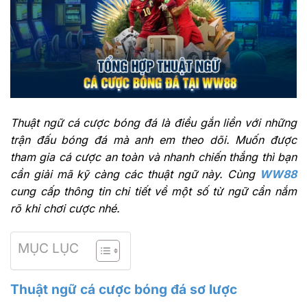
Thuật ngữ cá cược bóng đá là điều gắn liền với những
trận đấu bóng đá mà anh em theo dõi. Muốn được
tham gia cá cược an toàn và nhanh chiến thắng thì bạn
cần giải mã kỹ càng các thuật ngữ này. Cùng
WW88
cung cấp thông tin chi tiết về một số từ ngữ cần nắm
rõ khi chơi cược nhé.
MỤC LỤC
Thuật ngữ cá cược bóng đá sơ lược