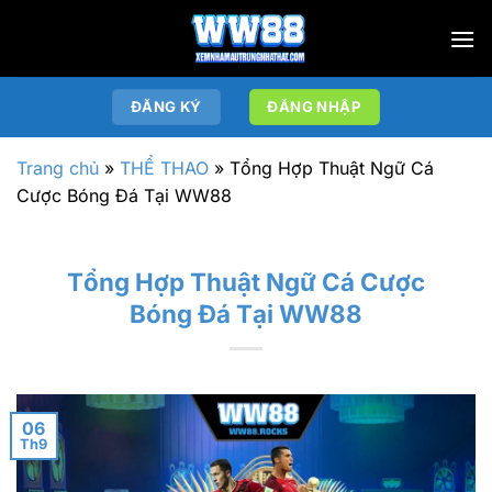
Chuyển
đến
nội
dung
ĐĂNG KÝ
ĐĂNG NHẬP
Trang chủ
»
THỂ THAO
»
Tổng Hợp Thuật Ngữ Cá
Cược Bóng Đá Tại WW88
Tổng Hợp Thuật Ngữ Cá Cược
Bóng Đá Tại WW88
06
Th9