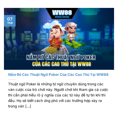
07
Th9
Nắm Rõ Các Thuật Ngữ Poker Của Các Cao Thủ Tại WW88
Thuật ngữ Poker là những từ ngữ chuyên dùng trong các
ván cược của trò chơi này. Người chơi khi tham gia cá cược
thì cần phải hiểu rõ ý nghĩa của các từ này để tự tin khi thi
đấu. Họ sẽ biết cách ứng phó với các trường hợp xảy ra
trong ván […]