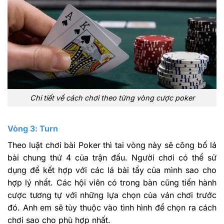
Chi tiết về cách chơi theo từng vòng cược poker
Vòng 3: Turn
Theo luật chơi bài Poker thì tai vòng này sẽ công bố lá
bài chung thứ 4 của trận đấu. Người chơi có thể sử
dụng để kết hợp với các lá bài tẩy của mình sao cho
hợp lý nhất. Các hội viên có trong bàn cũng tiến hành
cược tương tự với những lựa chọn của ván chơi trước
đó. Anh em sẽ tùy thuộc vào tình hình để chọn ra cách
chơi sao cho phù hợp nhất.