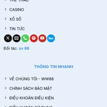
THỂ THAO
CASINO
XỔ SỐ
TIN TỨC
Đối tác:
sv 88
THÔNG TIN NHANH
VỀ CHÚNG TÔI - WW88
CHÍNH SÁCH BẢO MẬT
ĐIỀU KHOẢN ĐIỀU KIỆN