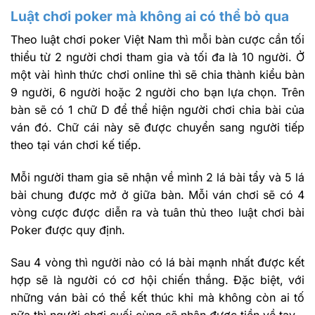
Luật chơi poker mà không ai có thể bỏ qua
Theo luật chơi poker Việt Nam thì mỗi bàn cược cần tối
thiểu từ 2 người chơi tham gia và tối đa là 10 người. Ở
một vài hình thức chơi online thì sẽ chia thành kiểu bàn
9 người, 6 người hoặc 2 người cho bạn lựa chọn. Trên
bàn sẽ có 1 chữ D để thể hiện người chơi chia bài của
ván đó. Chữ cái này sẽ được chuyển sang người tiếp
theo tại ván chơi kế tiếp.
Mỗi người tham gia sẽ nhận về mình 2 lá bài tẩy và 5 lá
bài chung được mở ở giữa bàn. Mỗi ván chơi sẽ có 4
vòng cược được diễn ra và tuân thủ theo luật chơi bài
Poker được quy định.
Sau 4 vòng thì người nào có lá bài mạnh nhất được kết
hợp sẽ là người có cơ hội chiến thắng. Đặc biệt, với
những ván bài có thể kết thúc khi mà không còn ai tố