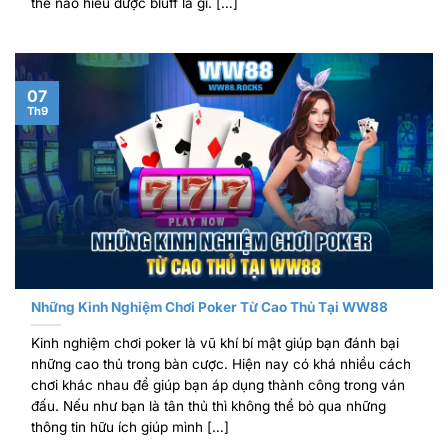
thể nào hiểu được bluff là gì. […]
07
Th9
Những Kinh Nghiệm Chơi Poker Từ Cao Thủ Tại WW88
Kinh nghiệm chơi poker là vũ khí bí mật giúp bạn đánh bại
những cao thủ trong bàn cược. Hiện nay có khá nhiều cách
chơi khác nhau để giúp bạn áp dụng thành công trong ván
đấu. Nếu như bạn là tân thủ thì không thể bỏ qua những
thông tin hữu ích giúp mình […]