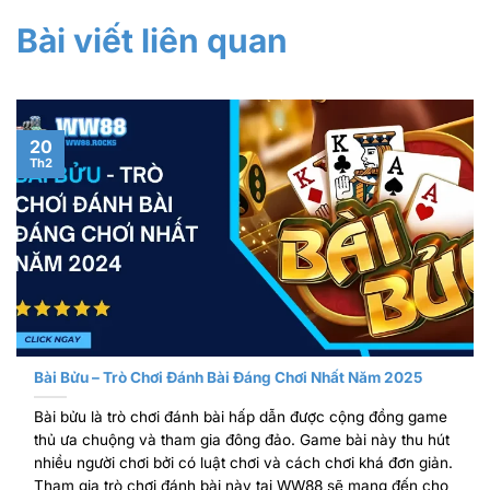
Bài viết liên quan
20
Th2
Bài Bửu – Trò Chơi Đánh Bài Đáng Chơi Nhất Năm 2025
Bài bửu là trò chơi đánh bài hấp dẫn được cộng đồng game
thủ ưa chuộng và tham gia đông đảo. Game bài này thu hút
nhiều người chơi bởi có luật chơi và cách chơi khá đơn giản.
Tham gia trò chơi đánh bài này tại WW88 sẽ mang đến cho