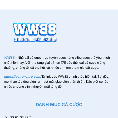
WW88
- Nhà cái cá cược trực tuyến được hàng triệu cược thủ yêu thích
nhất hiện nay. Với kho tàng giải trí hơn 175 các thể loại cá cược trúng
thưởng, chúng tôi đã thu hút rất nhiều anh em tham gia đặt cược.
https://astranet.ru.com/
là link vào WW88 chính thức hiện tại. Tại đây,
mọi thao tác đều diễn ra mượt mà, giao diện thân thiện. Đặc biệt có rất
nhiều chương trình khuyến mãi tặng tiền.
DANH MỤC CÁ CƯỢC